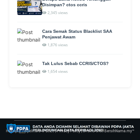
Disimpan? ctos ccris
2,345 views
Cara Semak Status Blacklist SAA
Penjawat Awam
1,876 views
Tak Lulus Sebab CCRIS/CTOS?
1,654 views
Hakcipta Terpelihara © 2026 |
Privacy Policy
| Di bina Oleh
BersihNama.my
™