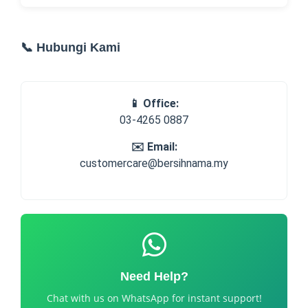
📞 Hubungi Kami
📱 Office:
03-4265 0887
✉️ Email:
customercare@bersihnama.my
Need Help?
Chat with us on WhatsApp for instant support!